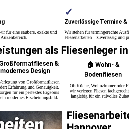
✓
ng
Zuverlässige Termine &
ir für eine saubere, exakte und
Wir stehen für termingerechte Ausfü
d Außenbereich.
Fliesenarbeiten – zuverlässig und pr
istungen als Fliesenleger i
 Großformatfliesen &
🏠 Wohn- &
modernes Design
Bodenfliesen
Verlegung von Großformatfliesen
Ob Küche, Wohnzimmer oder Fl
rdert Erfahrung und Genauigkeit.
wir verlegen Fliesen fachgerech
sorgen für ein perfektes Ergebnis
langlebig für ein stilvolles Zuha
ein modernes Erscheinungsbild.
Fliese
narbeit
Hannover