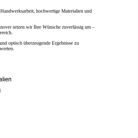
e Handwerksarbeit, hochwertige Materialien und
nnover setzen wir Ihre Wünsche zuverlässig um –
reich.
e und optisch überzeugende Ergebnisse zu
werten.
lien
g